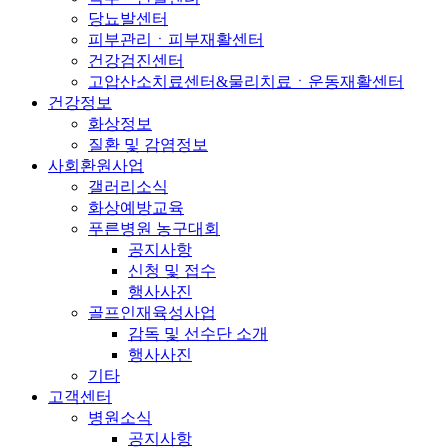
당뇨발센터
피부관리ㆍ피부재활센터
건강검진센터
고압산소치료센터&물리치료ㆍ운동재활센터
건강정보
화상정보
질환 및 감염정보
사회환원사업
갤러리소식
화상예방교육
푸른병원 농구대회
공지사항
신청 및 접수
행사사진
골프인재육성사업
감독 및 선수단 소개
행사사진
기타
고객센터
병원소식
공지사항