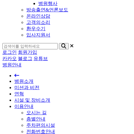
병원행사
방송출연&언론보도
온라인상담
고객의소리
환우수기
입사지원서
로그인
회원가입
카카오
블로그
유튜브
병원안내
병원소개
미션과 비전
연혁
시설 및 장비소개
이용안내
오시는 길
층별안내
주차편의시설
전화번호안내