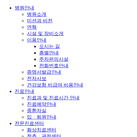
병원안내
병원소개
미션과 비전
연혁
시설 및 장비소개
이용안내
오시는 길
층별안내
주차편의시설
전화번호안내
증명서발급안내
전자사보
건강보험 비급여 비용안내
진료안내
진료과 및 진료시간 안내
진료예약안내
중환자실
입ㆍ퇴원안내
전문진료센터
화상치료센터
척추ㆍ관절센터